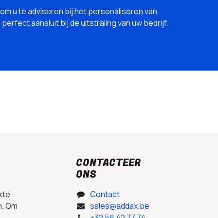
 om u te adviseren bij het personaliseren van
erfect aansluit bij de uitstraling van uw bedrijf.
CONTACTEER
ONS
kte
Contact
n. Om
sales@addax.be
+32 56 42 77 74