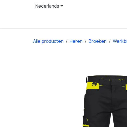
Overslaan naar inhoud
Nederlands
Startpagina
Producten
Alle producten
Heren
Broeken
Werkb