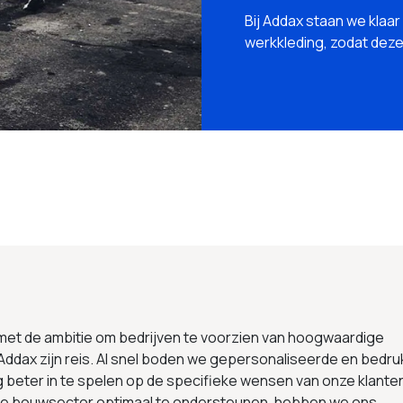
Bij Addax staan we klaar
werkkleding, zodat deze p
 met de ambitie om bedrijven te voorzien van hoogwaardige
Addax zijn reis. Al snel boden we gepersonaliseerde en bedru
g beter in te spelen op de specifieke wensen van onze klante
 de bouwsector optimaal te ondersteunen, hebben we ons