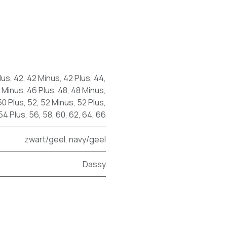
lus
,
42
,
42 Minus
,
42 Plus
,
44
,
 Minus
,
46 Plus
,
48
,
48 Minus
,
50 Plus
,
52
,
52 Minus
,
52 Plus
,
54 Plus
,
56
,
58
,
60
,
62
,
64
,
66
zwart/geel
,
navy/geel
Dassy