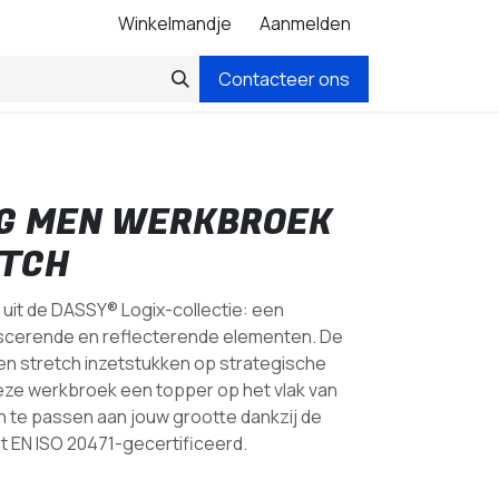
Winkelmandje
Aanmelden
Contacteer ons
G MEN WERKBROEK
ETCH
it de DASSY® Logix-collectie: een
scerende en reflecterende elementen. De
n stretch inzetstukken op strategische
ze werkbroek een topper op het vlak van
n te passen aan jouw grootte dankzij de
t EN ISO 20471-gecertificeerd.