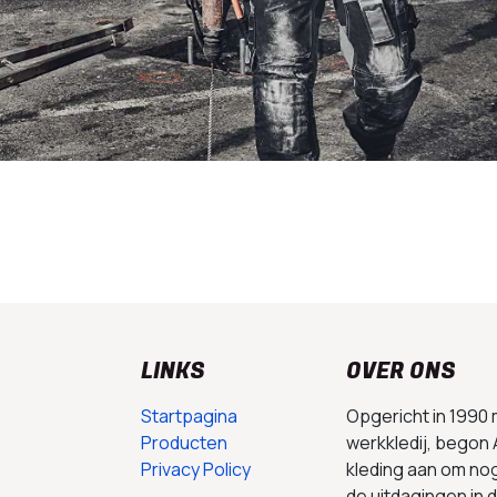
LINKS
OVER ONS
Startpagina
Opgericht in 1990
Producten
werkkledij, begon 
Privacy Policy
kleding aan om no
de uitdagingen in