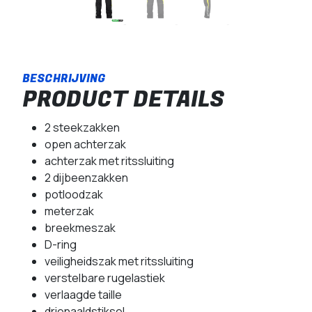
PRODUCT DETAILS
2 steekzakken
open achterzak
achterzak met ritssluiting
2 dijbeenzakken
potloodzak
meterzak
breekmeszak
D-ring
veiligheidszak met ritssluiting
verstelbare rugelastiek
verlaagde taille
drienaaldstiksel