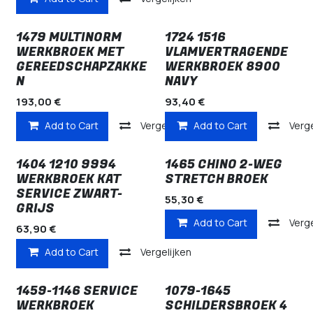
1479 MULTINORM
1724 1516
WERKBROEK MET
VLAMVERTRAGENDE
GEREEDSCHAPZAKKE
WERKBROEK 8900
N
NAVY
193,00
€
93,40
€
Add to Cart
Vergelijken
Add to Cart
Verge
1404 1210 9994
1465 CHINO 2-WEG
WERKBROEK KAT
STRETCH BROEK
SERVICE ZWART-
55,30
€
GRIJS
Add to Cart
Verge
63,90
€
Add to Cart
Vergelijken
1459-1146 SERVICE
1079-1645
WERKBROEK
SCHILDERSBROEK 4