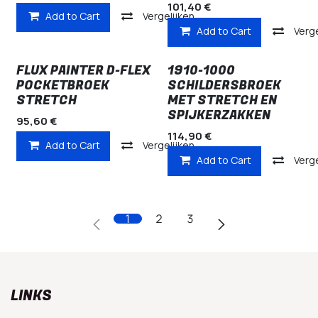
101,40
€
Add to Cart
Vergelijken
Add to Cart
Verge
FLUX PAINTER D-FLEX
1910-1000
POCKETBROEK
SCHILDERSBROEK
STRETCH
MET STRETCH EN
SPIJKERZAKKEN
95,60
€
114,90
€
Add to Cart
Vergelijken
Add to Cart
Verge
1
2
3
LINKS