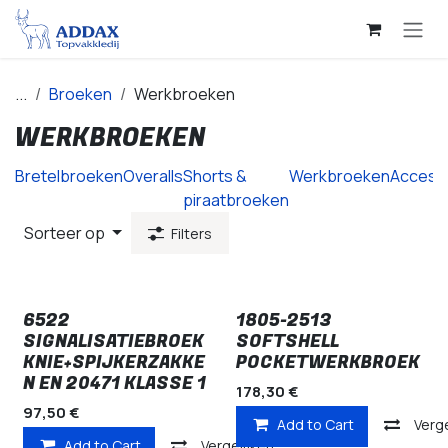
Overslaan naar inhoud
...
Broeken
Werkbroeken
WERKBROEKEN
Bretelbroeken
Overalls
Shorts &
Werkbroeken
Access
piraatbroeken
Sorteer op
Filters
6522
1805-2513
SIGNALISATIEBROEK
SOFTSHELL
KNIE+SPIJKERZAKKE
POCKETWERKBROEK
N EN 20471 KLASSE 1
178,30
€
97,50
€
Add to Cart
Verge
Add to Cart
Vergelijken