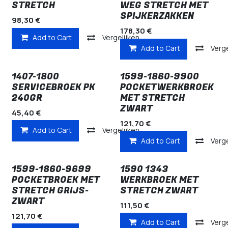
STRETCH
WEG STRETCH MET
SPIJKERZAKKEN
98,30
€
178,30
€
Add to Cart
Vergelijken
Add to Cart
Verge
1407-1800
1599-1860-9900
SERVICEBROEK PK
POCKETWERKBROEK
240GR
MET STRETCH
ZWART
45,40
€
121,70
€
Add to Cart
Vergelijken
Add to Cart
Verge
1599-1860-9699
1590 1343
POCKETBROEK MET
WERKBROEK MET
STRETCH GRIJS-
STRETCH ZWART
ZWART
111,50
€
121,70
€
Add to Cart
Verge