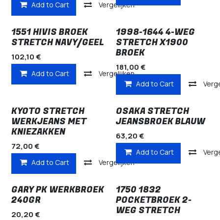
Add to Cart
Vergelijken
1551 HIVIS BROEK
1998-1644 4-WEG
STRETCH NAVY/GEEL
STRETCH X1900
BROEK
102,10
€
181,00
€
Add to Cart
Vergelijken
Add to Cart
Verge
KYOTO STRETCH
OSAKA STRETCH
WERKJEANS MET
JEANSBROEK BLAUW
KNIEZAKKEN
63,20
€
72,00
€
Add to Cart
Verge
Add to Cart
Vergelijken
GARY PK WERKBROEK
1750 1832
240GR
POCKETBROEK 2-
WEG STRETCH
20,20
€