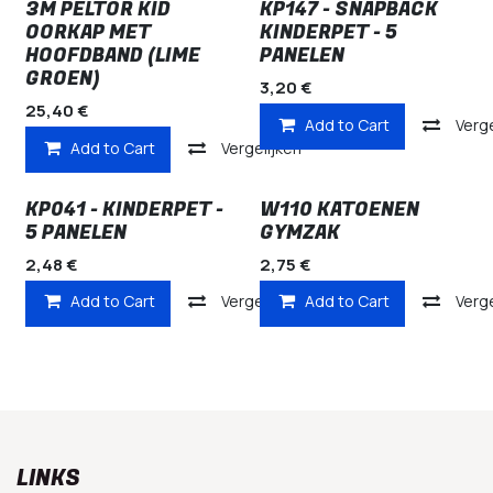
3M PELTOR KID
KP147 - SNAPBACK
OORKAP MET
KINDERPET - 5
HOOFDBAND (LIME
PANELEN
GROEN)
3,20
€
25,40
€
Add to Cart
Verge
Add to Cart
Vergelijken
KP041 - KINDERPET -
W110 KATOENEN
5 PANELEN
GYMZAK
2,48
€
2,75
€
Add to Cart
Vergelijken
Add to Cart
Verge
LINKS