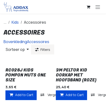
Overslaan naar inhoud
...
Kids
Accessoires
ACCESSOIRES
Bovenkleding
Accessoires
Sorteer op
Filters
RC028J KIDS
3M PELTOR KID
POMPON MUTS ONE
OORKAP MET
SIZE
HOOFDBAND (ROZE)
3,65
€
25,40
€
Add to Cart
Vergelijken
Add to Cart
Verge