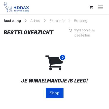
Overslaan naar inhoud
Bestelling
Adres
Extra info
Betaling
Snel opnieuw
BESTELOVERZICHT
bestellen
JE WINKELMANDJE IS LEEG!
Shop