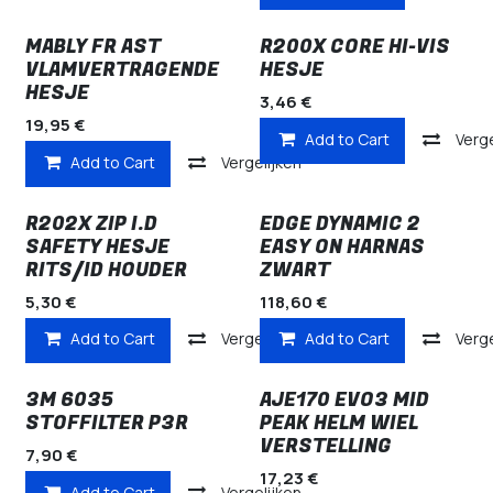
MABLY FR AST
R200X CORE HI-VIS
VLAMVERTRAGENDE
HESJE
HESJE
3,46
€
19,95
€
Add to Cart
Verge
Add to Cart
Vergelijken
R202X ZIP I.D
EDGE DYNAMIC 2
SAFETY HESJE
EASY ON HARNAS
RITS/ID HOUDER
ZWART
5,30
€
118,60
€
Add to Cart
Vergelijken
Add to Cart
Verge
3M 6035
AJE170 EVO3 MID
STOFFILTER P3R
PEAK HELM WIEL
VERSTELLING
7,90
€
17,23
€
Add to Cart
Vergelijken