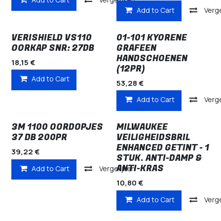
Add to Cart
Verge
VERISHIELD VS110
01-101 KYORENE
OORKAP SNR: 27DB
GRAFEEN
HANDSCHOENEN
18,15
€
(12PR)
Add to Cart
53,28
€
Add to Cart
Verge
3M 1100 OORDOPJES
MILWAUKEE
37 DB 200PR
VEILIGHEIDSBRIL
ENHANCED GETINT - 1
39,22
€
STUK. ANTI-DAMP &
ANTI-KRAS
Add to Cart
Vergelijken
10,80
€
Add to Cart
Verge