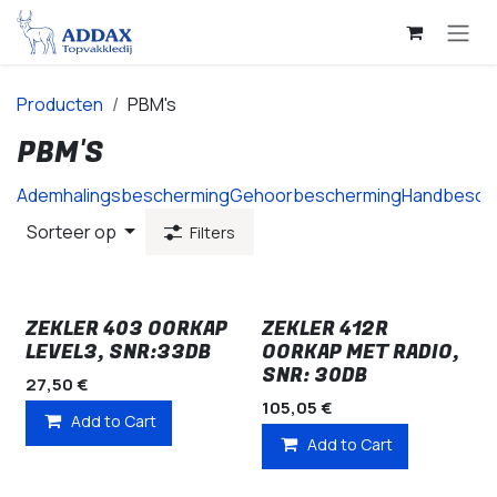
Overslaan naar inhoud
Producten
PBM's
PBM'S
Ademhalingsbescherming
Gehoorbescherming
Handbesch
Sorteer op
Filters
ZEKLER 403 OORKAP
ZEKLER 412R
LEVEL3, SNR:33DB
OORKAP MET RADIO,
SNR: 30DB
27,50
€
105,05
€
Add to Cart
Add to Cart