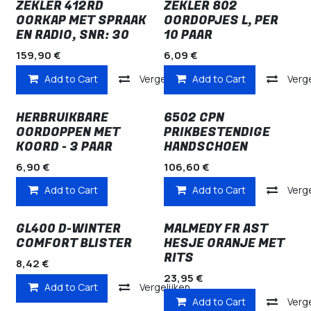
ZEKLER 412RD
ZEKLER 802
OORKAP MET SPRAAK
OORDOPJES L, PER
EN RADIO, SNR: 30
10 PAAR
159,90
€
6,09
€
Add to Cart
Vergelijken
Add to Cart
Verge
HERBRUIKBARE
6502 CPN
OORDOPPEN MET
PRIKBESTENDIGE
KOORD - 3 PAAR
HANDSCHOEN
6,90
€
106,60
€
Add to Cart
Add to Cart
Verge
GL400 D-WINTER
MALMEDY FR AST
COMFORT BLISTER
HESJE ORANJE MET
RITS
8,42
€
23,95
€
Add to Cart
Vergelijken
Add to Cart
Verge