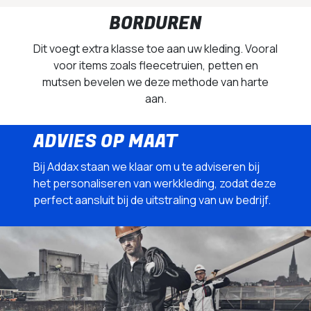
BORDUREN
Dit voegt extra klasse toe aan uw kleding. Vooral
voor items zoals fleecetruien, petten en
mutsen bevelen we deze methode van harte
aan.
ADVIES OP MAAT
Bij Addax staan we klaar om u te adviseren bij
het personaliseren van werkkleding, zodat deze
perfect aansluit bij de uitstraling van uw bedrijf.