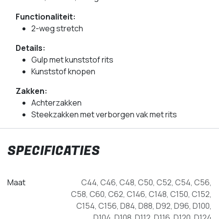
Functionaliteit:
2-weg stretch
Details:
Gulp met kunststof rits
Kunststof knopen
Zakken:
Achterzakken
Steekzakken met verborgen vak met rits
SPECIFICATIES
Maat
C44
,
C46
,
C48
,
C50
,
C52
,
C54
,
C56
,
C58
,
C60
,
C62
,
C146
,
C148
,
C150
,
C152
,
C154
,
C156
,
D84
,
D88
,
D92
,
D96
,
D100
,
D104
,
D108
,
D112
,
D116
,
D120
,
D124