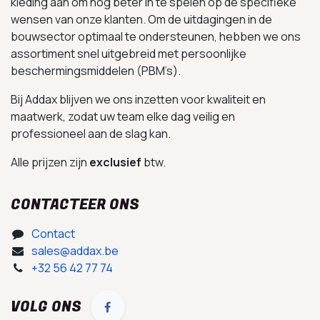
kleding aan om nog beter in te spelen op de specifieke
wensen van onze klanten. Om de uitdagingen in de
bouwsector optimaal te ondersteunen, hebben we ons
assortiment snel uitgebreid met persoonlijke
beschermingsmiddelen (PBM’s).
Bij Addax blijven we ons inzetten voor kwaliteit en
maatwerk, zodat uw team elke dag veilig en
professioneel aan de slag kan.
Alle prijzen zijn
exclusief
btw.
CONTACTEER ONS
Contact
sales@addax.be
+32 56 42 77 74
VOLG ONS