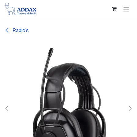
Overslaan naar inhoud
Radio’s