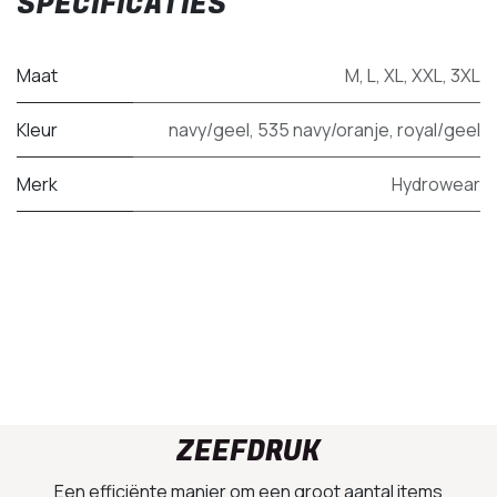
SPECIFICATIES
Maat
M
,
L
,
XL
,
XXL
,
3XL
Kleur
navy/geel
,
535 navy/oranje
,
royal/geel
Merk
Hydrowear
ZEEFDRUK
Een efficiënte manier om een groot aantal items