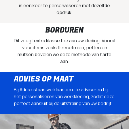
in één keer te personaliseren met dezelfde
opdruk.
BORDUREN
Dit voegt extra klasse toe aan uw kleding. Vooral
voor items zoals fleecetruien, petten en
mutsen bevelen we deze methode van harte
aan.
ADVIES OP MAAT
Bij Addax staan we klaar om u te adviseren bij
het personaliseren van werkkleding, zodat deze
perfect aansluit bij de uitstraling van uw bedrijf.