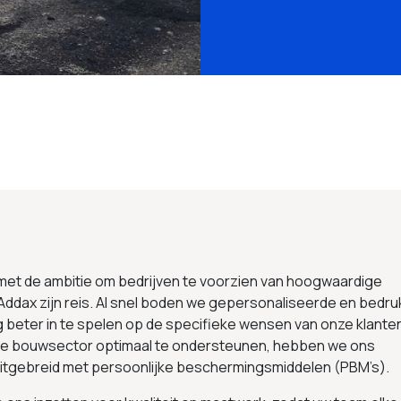
 met de ambitie om bedrijven te voorzien van hoogwaardige
Addax zijn reis. Al snel boden we gepersonaliseerde en bedru
g beter in te spelen op de specifieke wensen van onze klante
 de bouwsector optimaal te ondersteunen, hebben we ons
uitgebreid met persoonlijke beschermingsmiddelen (PBM’s).