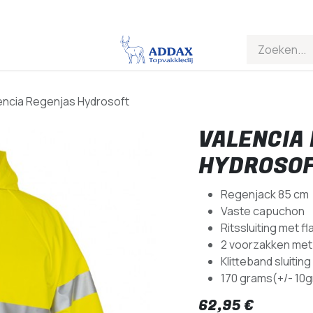
encia Regenjas Hydrosoft
VALENCIA
HYDROSO
Regenjack 85 cm
Vaste capuchon
Ritssluiting met f
2 voorzakken met
Klitteband sluiti
170 grams(+/- 10g
62,95
€