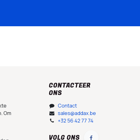
CONTACTEER
ONS
kte
Contact
n. Om
sales@addax.be
+32 56 42 77 74
VOLG ONS