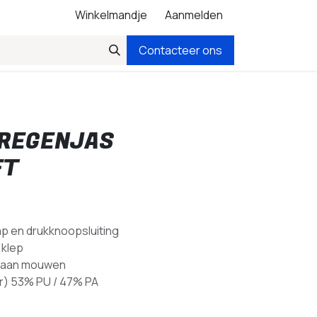
Winkelmandje
Aanmelden
Contacteer ons
 REGENJAS
FT
lap en drukknoopsluiting
 klep
ng aan mouwen
r) 53% PU / 47% PA