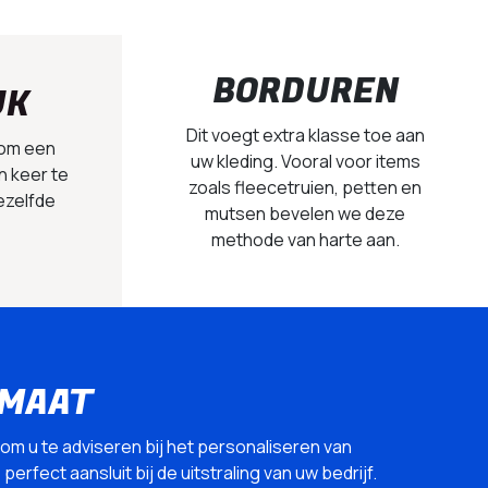
BORDUREN
UK
Dit voegt extra klasse toe aan
 om een
uw kleding. Vooral voor items
n keer te
zoals fleecetruien, petten en
ezelfde
mutsen bevelen we deze
methode van harte aan.
 MAAT
 om u te adviseren bij het personaliseren van
erfect aansluit bij de uitstraling van uw bedrijf.