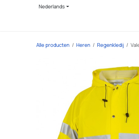
Overslaan naar inhoud
Nederlands
Startpagina
Producten
Alle producten
Heren
Regenkledij
Val