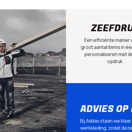
ZEEFDR
Een efficiënte manier
groot aantal items in éé
personaliseren met d
opdruk.
ADVIES OP
Bij Addax staan we klaar
werkkleding, zodat deze p