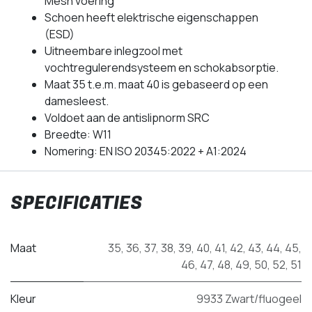
Mesh voering
Schoen heeft elektrische eigenschappen
(ESD)
Uitneembare inlegzool met
vochtregulerendsysteem en schokabsorptie.
Maat 35 t.e.m. maat 40 is gebaseerd op een
damesleest.
Voldoet aan de antislipnorm SRC
Breedte: W11
Nomering: EN ISO 20345:2022 + A1:2024
SPECIFICATIES
Maat
35
,
36
,
37
,
38
,
39
,
40
,
41
,
42
,
43
,
44
,
45
,
46
,
47
,
48
,
49
,
50
,
52
,
51
Kleur
9933 Zwart/fluogeel