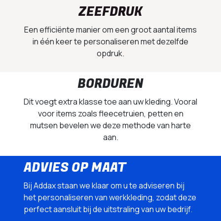
ZEEFDRUK
Een efficiënte manier om een groot aantal items
in één keer te personaliseren met dezelfde
opdruk.
BORDUREN
Dit voegt extra klasse toe aan uw kleding. Vooral
voor items zoals fleecetruien, petten en
mutsen bevelen we deze methode van harte
aan.
ADVIES OP MAAT
Bij Addax staan we klaar om u te adviseren bij
het personaliseren van werkkleding, zodat deze
perfect aansluit bij de uitstraling van uw bedrijf.