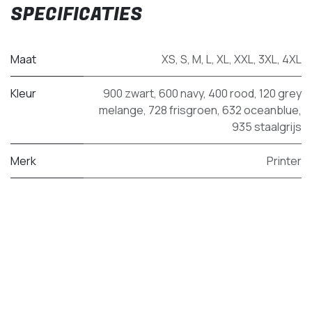
SPECIFICATIES
Maat
XS
,
S
,
M
,
L
,
XL
,
XXL
,
3XL
,
4XL
Kleur
900 zwart
,
600 navy
,
400 rood
,
120 grey
melange
,
728 frisgroen
,
632 oceanblue
,
935 staalgrijs
Merk
Printer