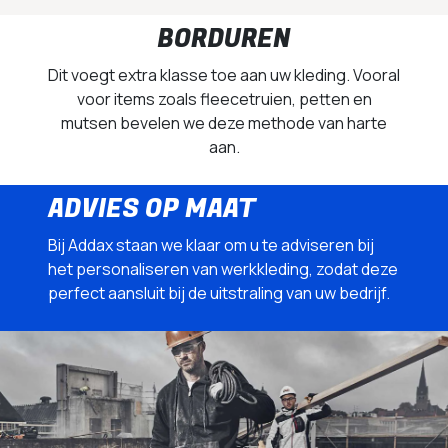
BORDUREN
Dit voegt extra klasse toe aan uw kleding. Vooral
voor items zoals fleecetruien, petten en
mutsen bevelen we deze methode van harte
aan.
ADVIES OP MAAT
Bij Addax staan we klaar om u te adviseren bij
het personaliseren van werkkleding, zodat deze
perfect aansluit bij de uitstraling van uw bedrijf.