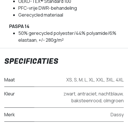
OEKO-TEX® Standard 100
PFC-vrije DWR-behandeling
Gerecycled materiaal
PASPA 14
50% gerecycled polyester/44% polyamide/6%
elastaan, +/- 280g/m²
SPECIFICATIES
Maat
XS
,
S
,
M
,
L
,
XL
,
XXL
,
3XL
,
4XL
Kleur
zwart
,
antraciet
,
nachtblauw
,
baksteenrood
,
olmgroen
Merk
Dassy