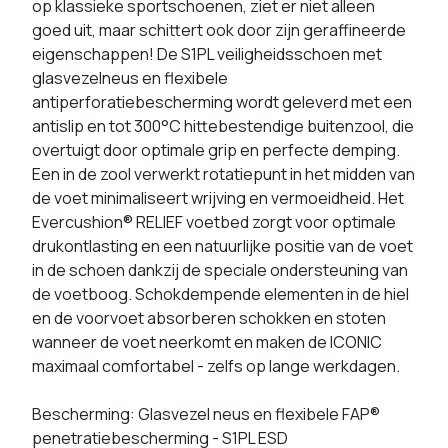
op klassieke sportschoenen, ziet er niet alleen
goed uit, maar schittert ook door zijn geraffineerde
eigenschappen! De S1PL veiligheidsschoen met
glasvezelneus en flexibele
antiperforatiebescherming wordt geleverd met een
antislip en tot 300°C hittebestendige buitenzool, die
overtuigt door optimale grip en perfecte demping.
Een in de zool verwerkt rotatiepunt in het midden van
de voet minimaliseert wrijving en vermoeidheid. Het
Evercushion® RELIEF voetbed zorgt voor optimale
drukontlasting en een natuurlijke positie van de voet
in de schoen dankzij de speciale ondersteuning van
de voetboog. Schokdempende elementen in de hiel
en de voorvoet absorberen schokken en stoten
wanneer de voet neerkomt en maken de ICONIC
maximaal comfortabel - zelfs op lange werkdagen.
Bescherming: Glasvezel neus en flexibele FAP®
penetratiebescherming - S1PL ESD