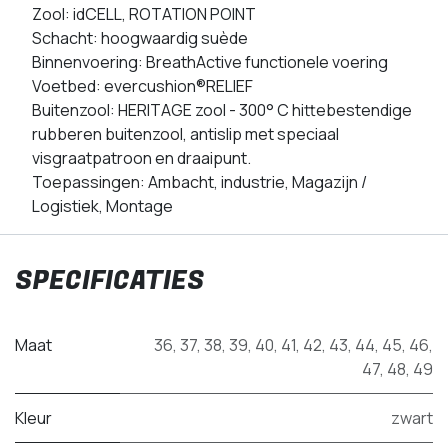
Zool: idCELL, ROTATION POINT
Schacht: hoogwaardig suède
Binnenvoering: BreathActive functionele voering
Voetbed: evercushion®RELIEF
Buitenzool: HERITAGE zool - 300° C hittebestendige
rubberen buitenzool, antislip met speciaal
visgraatpatroon en draaipunt.
Toepassingen: Ambacht, industrie, Magazijn /
Logistiek, Montage
SPECIFICATIES
Maat
36
,
37
,
38
,
39
,
40
,
41
,
42
,
43
,
44
,
45
,
46
,
47
,
48
,
49
Kleur
zwart