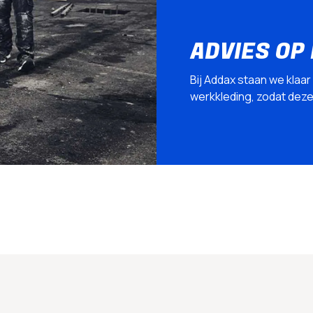
ADVIES OP
Bij Addax staan we klaar
werkkleding, zodat deze p