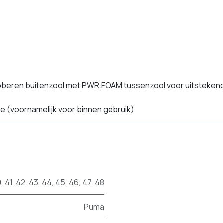
ubberen buitenzool met PWR.FOAM tussenzool voor uitstekende
ge (voornamelijk voor binnen gebruik)
0
,
41
,
42
,
43
,
44
,
45
,
46
,
47
,
48
Puma