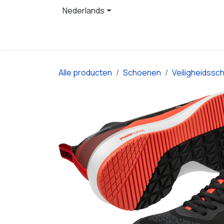
Overslaan naar inhoud
Nederlands
Startpagina
Producten
Alle producten
Schoenen
Veiligheidss