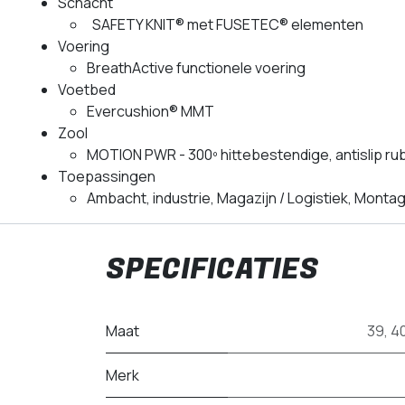
Schacht
SAFETY KNIT® met FUSETEC® elementen
Voering
BreathActive functionele voering
Voetbed
Evercushion® MMT
Zool
MOTION PWR - 300º hittebestendige, antislip r
Toepassingen
Ambacht, industrie, Magazijn / Logistiek, Monta
SPECIFICATIES
Maat
39
,
4
Merk