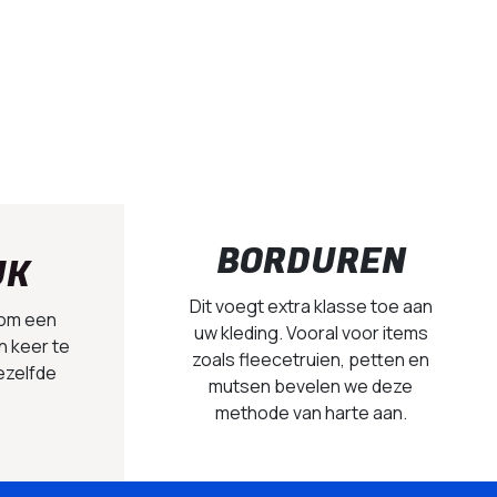
BORDUREN
UK
Dit voegt extra klasse toe aan
 om een
uw kleding. Vooral voor items
n keer te
zoals fleecetruien, petten en
ezelfde
mutsen bevelen we deze
methode van harte aan.