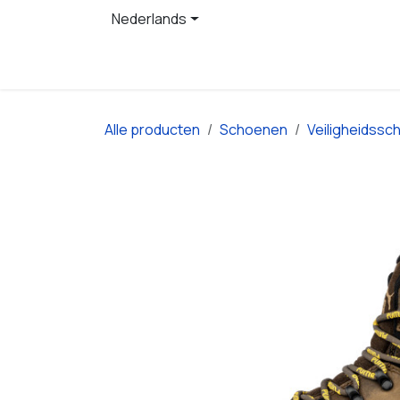
Overslaan naar inhoud
Nederlands
Startpagina
Producten
Alle producten
Schoenen
Veiligheidss