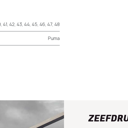
0
,
41
,
42
,
43
,
44
,
45
,
46
,
47
,
48
Puma
ZEEFDR