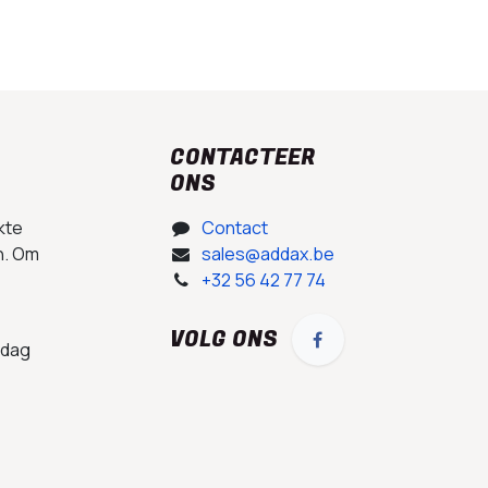
CONTACTEER
ONS
kte
Contact
n. Om
sales@addax.be
+32 56 42 77 74
VOLG ONS
 dag