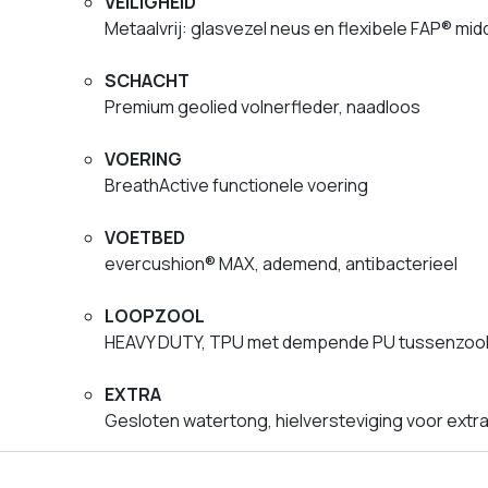
VEILIGHEID
Metaalvrij: glasvezel neus en flexibele FAP® mi
SCHACHT
Premium geolied volnerfleder, naadloos
VOERING
BreathActive functionele voering
VOETBED
evercushion® MAX, ademend, antibacterieel
LOOPZOOL
HEAVY DUTY, TPU met dempende PU tussenzool, ol
EXTRA
Gesloten watertong, hielversteviging voor extra 