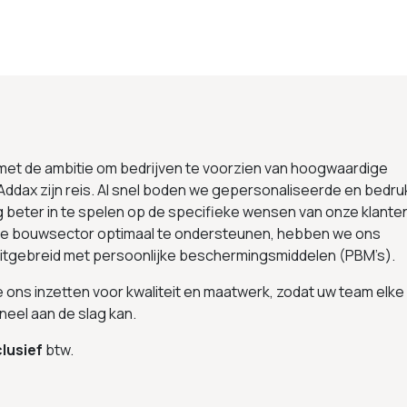
 met de ambitie om bedrijven te voorzien van hoogwaardige
Addax zijn reis. Al snel boden we gepersonaliseerde en bedru
g beter in te spelen op de specifieke wensen van onze klante
 de bouwsector optimaal te ondersteunen, hebben we ons
uitgebreid met persoonlijke beschermingsmiddelen (PBM’s).
we ons inzetten voor kwaliteit en maatwerk, zodat uw team elke
neel aan de slag kan.
lusief
btw.