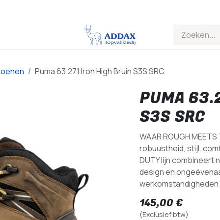
choenen
Puma 63.271 Iron High Bruin S3S SRC
PUMA 63.2
S3S SRC
WAAR ROUGH MEETS TO
robuustheid, stijl, co
DUTY lijn combineert 
design en ongeëvena
werkomstandigheden 
145,00
€
(Exclusief btw)