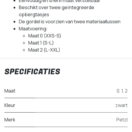
Eenvoudig en snel in maat verstelbaar
Beschikt over twee geïntegreerde
opbergtasjes
De gordel is voorzien van twee materiaallussen
Maatvoering:
Maat 0 (XXS-S)
Maat 1 (S-L)
Maat 2 (L-XXL)
SPECIFICATIES
Maat
0
,
1
,
2
Kleur
zwart
Merk
Petzl