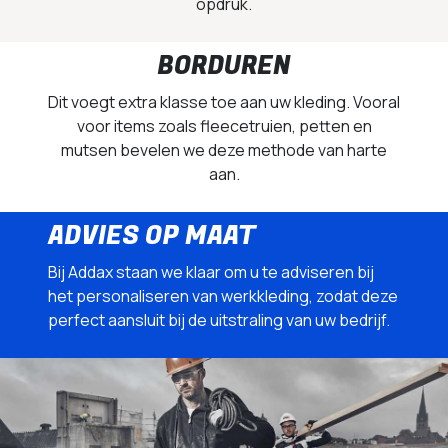
opdruk.
BORDUREN
Dit voegt extra klasse toe aan uw kleding. Vooral
voor items zoals fleecetruien, petten en
mutsen bevelen we deze methode van harte
aan.
ADVIES OP MAAT
Bij Addax staan we klaar om u te adviseren bij
het personaliseren van werkkleding, zodat deze
perfect aansluit bij de uitstraling van uw bedrijf.