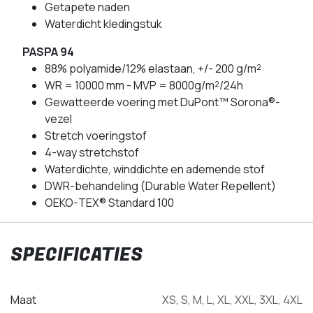
Getapete naden
Waterdicht kledingstuk
PASPA 94
88% polyamide/12% elastaan, +/- 200 g/m²
WR = 10000 mm - MVP = 8000g/m²/24h
Gewatteerde voering met DuPont™ Sorona®-
vezel
Stretch voeringstof
4-way stretchstof
Waterdichte, winddichte en ademende stof
DWR-behandeling (Durable Water Repellent)
OEKO-TEX® Standard 100
SPECIFICATIES
Maat
XS
,
S
,
M
,
L
,
XL
,
XXL
,
3XL
,
4XL