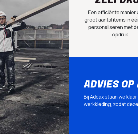
ZEEFDR
Een efficiënte manier
groot aantal items in éé
personaliseren met d
opdruk.
ADVIES OP
Bij Addax staan we klaar
werkkleding, zodat deze p