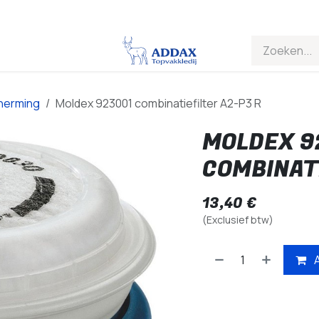
herming
Moldex 923001 combinatiefilter A2-P3 R
MOLDEX 9
COMBINATI
13,40
€
(Exclusief btw)