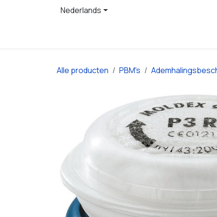
Overslaan naar inhoud
Nederlands
Startpagina
Producten
Alle producten
PBM's
Ademhalingsbesc