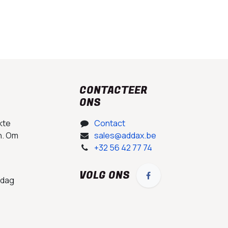
CONTACTEER
ONS
kte
Contact
n. Om
sales@addax.be
+32 56 42 77 74
VOLG ONS
 dag