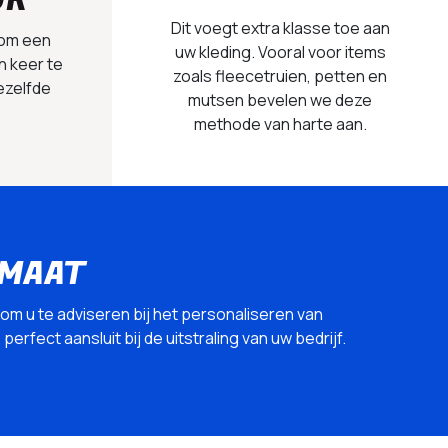
UK
Dit voegt extra klasse toe aan
 om een
uw kleding. Vooral voor items
n keer te
zoals fleecetruien, petten en
ezelfde
mutsen bevelen we deze
methode van harte aan.
 MAAT
 om u te adviseren bij het personaliseren van
erfect aansluit bij de uitstraling van uw bedrijf.