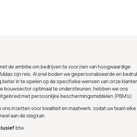
 met de ambitie om bedrijven te voorzien van hoogwaardige
Addax zijn reis. Al snel boden we gepersonaliseerde en bedru
g beter in te spelen op de specifieke wensen van onze klante
 de bouwsector optimaal te ondersteunen, hebben we ons
uitgebreid met persoonlijke beschermingsmiddelen (PBM’s).
we ons inzetten voor kwaliteit en maatwerk, zodat uw team elke
neel aan de slag kan.
lusief
btw.