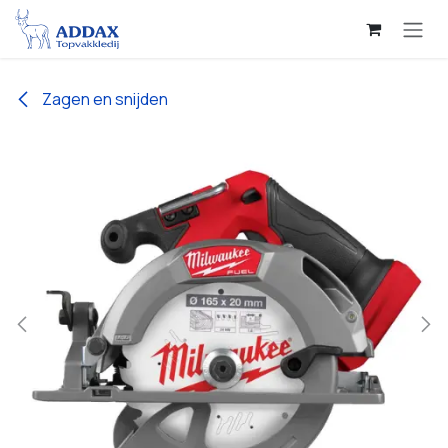
Overslaan naar inhoud
Zagen en snijden