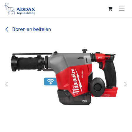
Overslaan naar inhoud
Boren en beitelen