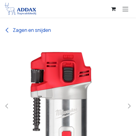
Overslaan naar inhoud
Zagen en snijden