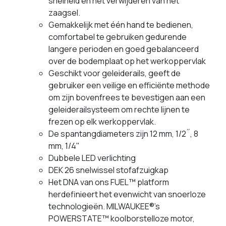
snelheid en het verwijderen van het
zaagsel.
Gemakkelijk met één hand te bedienen,
comfortabel te gebruiken gedurende
langere perioden en goed gebalanceerd
over de bodemplaat op het werkoppervlak
Geschikt voor geleiderails, geeft de
gebruiker een veilige en efficiënte methode
om zijn bovenfrees te bevestigen aan een
geleiderailsysteem om rechte lijnen te
frezen op elk werkoppervlak.
De spantangdiameters zijn 12 mm, 1/2˝, 8
mm, 1/4"
Dubbele LED verlichting
DEK 26 snelwissel stofafzuigkap
Het DNA van ons FUEL™ platform
herdefinieert het evenwicht van snoerloze
technologieën. MILWAUKEE®'s
POWERSTATE™ koolborstelloze motor,