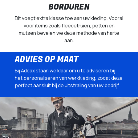
BORDUREN
Dit voegt extra klasse toe aan uw kleding. Vooral
voor items zoals fleecetruien, petten en
mutsen bevelen we deze methode van harte
aan.
ADVIES OP MAAT
Bij Addax staan we klaar om u te adviseren bij
het personaliseren van werkkleding, zodat deze
perfect aansluit bij de uitstraling van uw bedrijf.