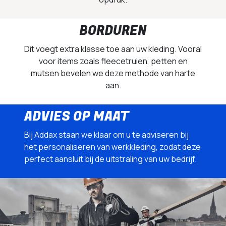
BORDUREN
Dit voegt extra klasse toe aan uw kleding. Vooral
voor items zoals fleecetruien, petten en
mutsen bevelen we deze methode van harte
aan.
ADVIES OP MAAT
Bij Addax staan we klaar om u te adviseren bij
het personaliseren van werkkleding, zodat deze
perfect aansluit bij de uitstraling van uw bedrijf.