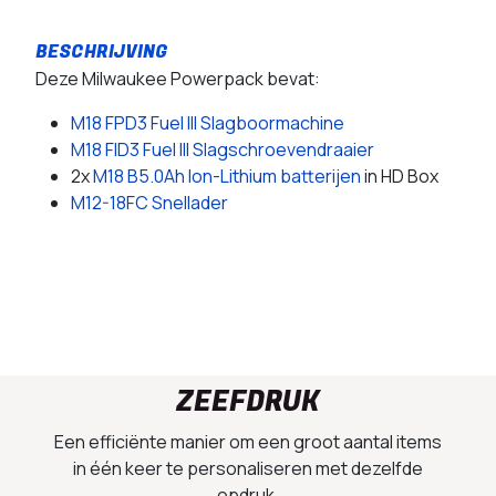
Deze Milwaukee Powerpack bevat:
M18 FPD3 Fuel III Slagboormachine
M18 FID3 Fuel III Slagschroevendraaier
2x
M18 B5.0Ah Ion-Lithium batterijen
in HD Box
M12-18FC Snellader
ZEEFDRUK
Een efficiënte manier om een groot aantal items
in één keer te personaliseren met dezelfde
opdruk.