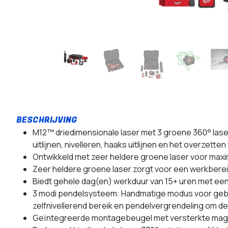
M12™ driedimensionale laser met 3 groene 360° laser c
uitlijnen, nivelleren, haaks uitlijnen en het overzette
Ontwikkeld met zeer heldere groene laser voor maxim
Zeer heldere groene laser zorgt voor een werkbereik
Biedt gehele dag(en) werkduur van 15+ uren met ee
3 modi pendelsysteem: Handmatige modus voor gebrui
zelfnivellerend bereik en pendelvergrendeling om 
Geïntegreerde montagebeugel met versterkte magne