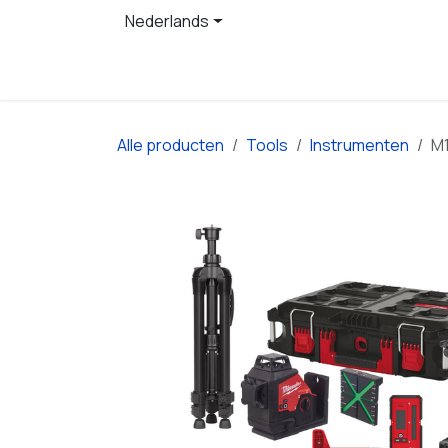
Overslaan naar inhoud
Nederlands
Startpagina
Producten
Alle producten
Tools
Instrumenten
M1