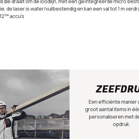
d die draait om de loodlijn, met een geïntegreerde micro bestu
, de laser is water/vuilbestendig en kan een val tot 1 m verd
12™ accu's
ZEEFDR
Een efficiënte manier
groot aantal items in éé
personaliseren met d
opdruk.