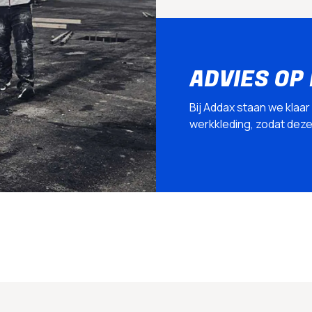
ADVIES OP
Bij Addax staan we klaar
werkkleding, zodat deze p