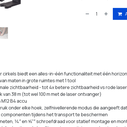
irkels biedt een alles-in-één functionaliteit met één horizont
n van maten in grote ruimtes met 1 tool
ale zichtbaarheid - tot 4x betere zichtbaarheid vs rode lase
 van 38 m (tot wel 100 m met de laser ontvanger)
n M12 B4 accu
k onder elke hoek, zelfnivellerende modus die aangeeft dat 
de componenten tijdens het transport te beschermen
ten, ¼″ en ⅝"″ schroefdraad voor statief montage en mont