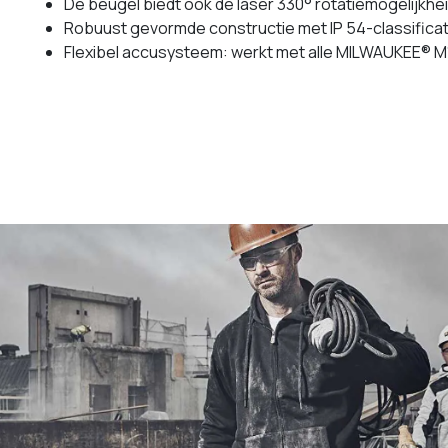
De beugel biedt ook de laser 330° rotatiemogelijkhei
Robuust gevormde constructie met IP 54-classificatie
Flexibel accusysteem: werkt met alle MILWAUKEE® M