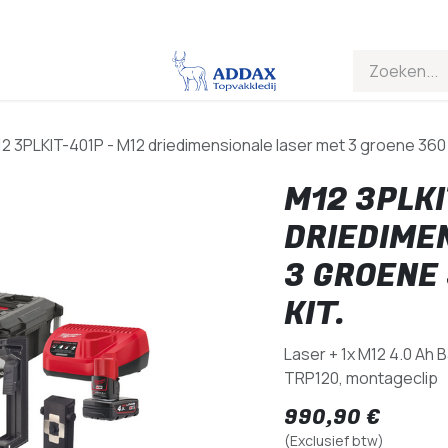
2 3PLKIT-401P - M12 driedimensionale laser met 3 groene 360 la
M12 3PLKI
DRIEDIME
3 GROENE 
KIT.
Laser + 1x M12 4.0 Ah B
TRP120, montageclip
990,90
€
(Exclusief btw)