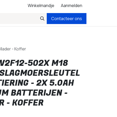
Winkelmandje
Aanmelden
Contacteer ons
lader - Koffer
W2F12-502X M18
" SLAGMOERSLEUTEL
IERING - 2X 5.0AH
UM BATTERIJEN -
R - KOFFER