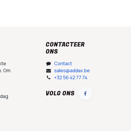
CONTACTEER
ONS
kte
Contact
n. Om
sales@addax.be
+32 56 42 77 74
VOLG ONS
 dag