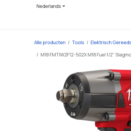
Overslaan naar inhoud
Nederlands
Startpagina
Producten
Alle producten
Tools
Elektrisch Gereed
M18 FMTIW2F12-502X M18 Fuel 1/2" Slagmoers