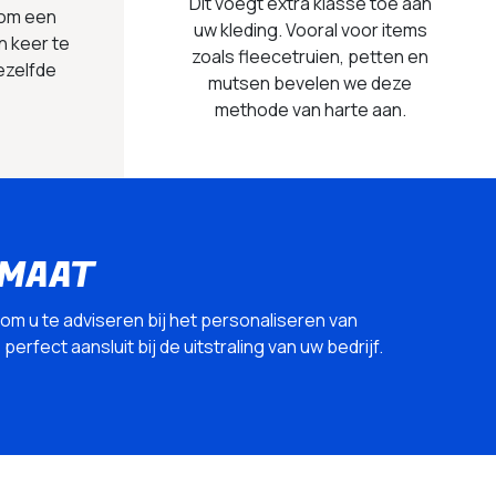
Dit voegt extra klasse toe aan
 om een
uw kleding. Vooral voor items
n keer te
zoals fleecetruien, petten en
ezelfde
mutsen bevelen we deze
methode van harte aan.
 MAAT
 om u te adviseren bij het personaliseren van
erfect aansluit bij de uitstraling van uw bedrijf.