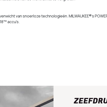
 evenwicht van snoerloze technologieën. MILWAUKEE®'s POW
18™ accu's.
ZEEFDR