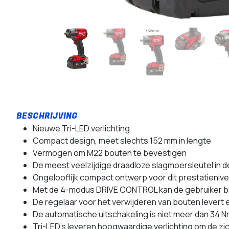
Nieuwe Tri-LED verlichting
Compact design, meet slechts 152 mm in lengte
Vermogen om M22 bouten te bevestigen
De meest veelzijdige draadloze slagmoersleutel i
Ongelooflijk compact ontwerp voor dit prestatienive
Met de 4-modus DRIVE CONTROL kan de gebruiker binn
De regelaar voor het verwijderen van bouten levert 
De automatische uitschakeling is niet meer dan 34
Tri-LED's leveren hoogwaardige verlichting om de zi