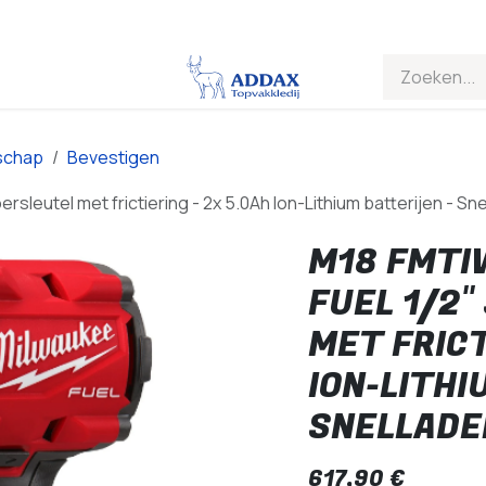
schap
Bevestigen
leutel met frictiering - 2x 5.0Ah Ion-Lithium batterijen - Snel
M18 FMTI
FUEL 1/2
MET FRICT
ION-LITHI
SNELLADE
617,90
€