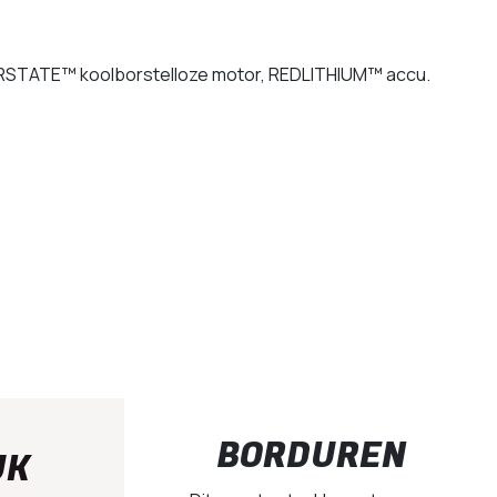
ERSTATE™ koolborstelloze motor, REDLITHIUM™ accu.
BORDUREN
UK