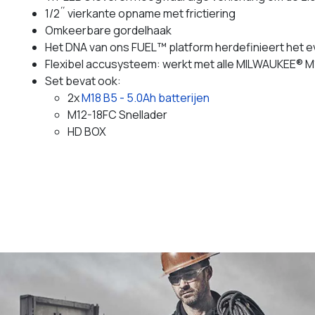
1/2˝ vierkante opname met frictiering
Omkeerbare gordelhaak
Het DNA van ons FUEL™ platform herdefinieert het
Flexibel accusysteem: werkt met alle MILWAUKEE® M
Set bevat ook:
2x
M18 B5 - 5.0Ah batterijen
M12-18FC Snellader
HD BOX