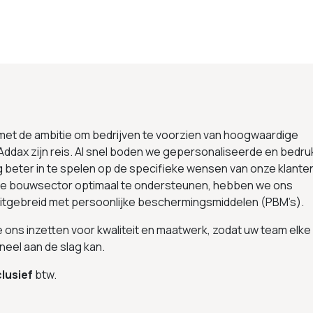
 met de ambitie om bedrijven te voorzien van hoogwaardige
Addax zijn reis. Al snel boden we gepersonaliseerde en bedru
g beter in te spelen op de specifieke wensen van onze klante
 de bouwsector optimaal te ondersteunen, hebben we ons
uitgebreid met persoonlijke beschermingsmiddelen (PBM’s).
we ons inzetten voor kwaliteit en maatwerk, zodat uw team elke
neel aan de slag kan.
lusief
btw.