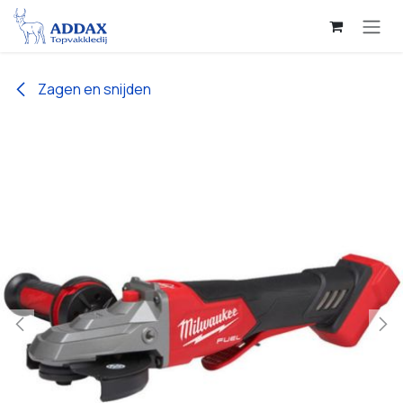
Overslaan naar inhoud
Zagen en snijden