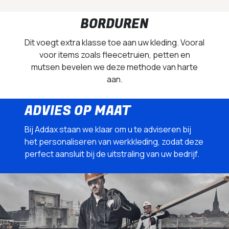
BORDUREN
Dit voegt extra klasse toe aan uw kleding. Vooral
voor items zoals fleecetruien, petten en
mutsen bevelen we deze methode van harte
aan.
ADVIES OP MAAT
Bij Addax staan we klaar om u te adviseren bij
het personaliseren van werkkleding, zodat deze
perfect aansluit bij de uitstraling van uw bedrijf.