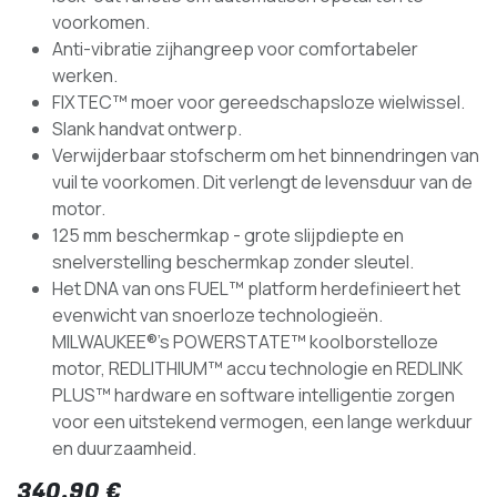
voorkomen.
Anti-vibratie zijhangreep voor comfortabeler
werken.
FIXTEC™ moer voor gereedschapsloze wielwissel.
Slank handvat ontwerp.
Verwijderbaar stofscherm om het binnendringen van
vuil te voorkomen. Dit verlengt de levensduur van de
motor.
125 mm beschermkap - grote slijpdiepte en
snelverstelling beschermkap zonder sleutel.
Het DNA van ons FUEL™ platform herdefinieert het
evenwicht van snoerloze technologieën.
MILWAUKEE®'s POWERSTATE™ koolborstelloze
motor, REDLITHIUM™ accu technologie en REDLINK
PLUS™ hardware en software intelligentie zorgen
voor een uitstekend vermogen, een lange werkduur
en duurzaamheid.
340,90
€