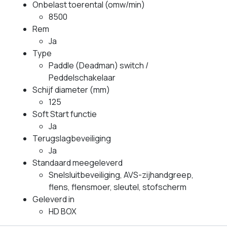
Onbelast toerental (omw/min)
8500
Rem
Ja
Type
Paddle (Deadman) switch /
Peddelschakelaar
Schijf diameter (mm)
125
Soft Start functie
Ja
Terugslagbeveiliging
Ja
Standaard meegeleverd
Snelsluitbeveiliging, AVS-zijhandgreep,
flens, flensmoer, sleutel, stofscherm
Geleverd in
HD BOX