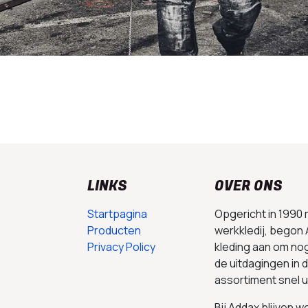
LINKS
OVER ONS
Startpagina
Opgericht in 1990
Producten
werkkledij, begon 
Privacy Policy
kleding aan om no
de uitdagingen in
assortiment snel 
Bij Addax blijven 