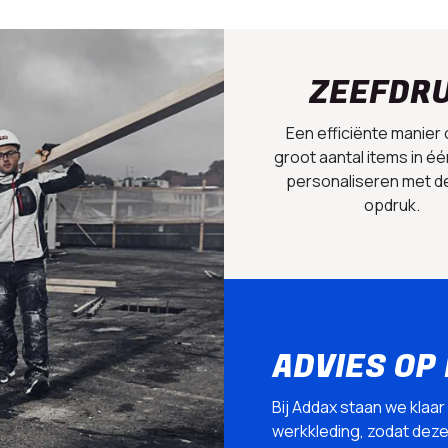
ZEEFDR
Een efficiënte manier
groot aantal items in éé
personaliseren met d
opdruk.
ADVIES OP
Bij Addax staan we klaar
werkkleding, zodat deze p