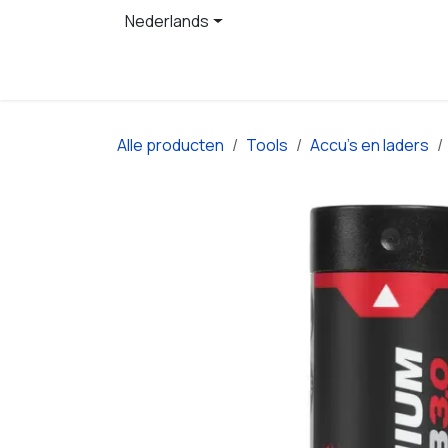
Overslaan naar inhoud
Nederlands
Startpagina
Producten
Alle producten
Tools
Accu’s en laders