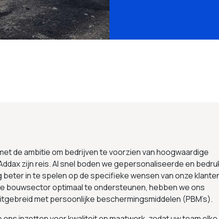
 met de ambitie om bedrijven te voorzien van hoogwaardige
Addax zijn reis. Al snel boden we gepersonaliseerde en bedru
g beter in te spelen op de specifieke wensen van onze klante
 de bouwsector optimaal te ondersteunen, hebben we ons
uitgebreid met persoonlijke beschermingsmiddelen (PBM’s).
we ons inzetten voor kwaliteit en maatwerk, zodat uw team elke