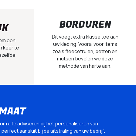
BORDUREN
UK
Dit voegt extra klasse toe aan
 om een
uw kleding. Vooral voor items
n keer te
zoals fleecetruien, petten en
ezelfde
mutsen bevelen we deze
methode van harte aan.
 MAAT
 om u te adviseren bij het personaliseren van
erfect aansluit bij de uitstraling van uw bedrijf.