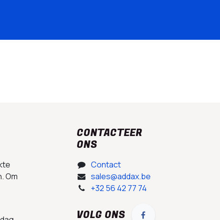
CONTACTEER
ONS
kte
Contact
n. Om
sales@addax.be
+32 56 42 77 74
VOLG ONS
 dag