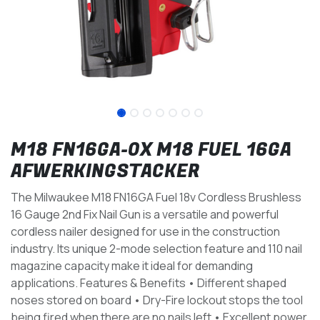
M18 FN16GA-0X M18 FUEL 16GA
AFWERKINGSTACKER
The Milwaukee M18 FN16GA Fuel 18v Cordless Brushless
16 Gauge 2nd Fix Nail Gun is a versatile and powerful
cordless nailer designed for use in the construction
industry. Its unique 2-mode selection feature and 110 nail
magazine capacity make it ideal for demanding
applications. Features & Benefits • Different shaped
noses stored on board • Dry-Fire lockout stops the tool
being fired when there are no nails left • Excellent power