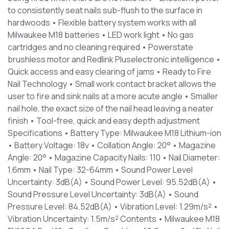
to consistently seat nails sub-flush to the surface in
hardwoods • Flexible battery system works with all
Milwaukee M18 batteries • LED work light • No gas
cartridges and no cleaning required • Powerstate
brushless motor and Redlink Pluselectronic intelligence •
Quick access and easy clearing of jams • Ready to Fire
Nail Technology • Small work contact bracket allows the
user to fire and sink nails at a more acute angle • Smaller
nail hole, the exact size of the nail head leaving a neater
finish • Tool-free, quick and easy depth adjustment
Specifications • Battery Type: Milwaukee M18 Lithium-ion
• Battery Voltage: 18v • Collation Angle: 20° • Magazine
Angle: 20° • Magazine Capacity Nails: 110 • Nail Diameter:
1.6mm • Nail Type: 32-64mm • Sound Power Level
Uncertainty: 3dB(A) • Sound Power Level: 95.52dB(A) •
Sound Pressure Level Uncertainty: 3dB(A) • Sound
Pressure Level: 84.52dB(A) • Vibration Level: 1.29m/s² •
Vibration Uncertainty: 1.5m/s² Contents • Milwaukee M18