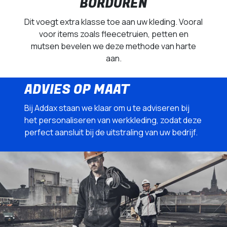
BORDUREN
Dit voegt extra klasse toe aan uw kleding. Vooral
voor items zoals fleecetruien, petten en
mutsen bevelen we deze methode van harte
aan.
ADVIES OP MAAT
Bij Addax staan we klaar om u te adviseren bij
het personaliseren van werkkleding, zodat deze
perfect aansluit bij de uitstraling van uw bedrijf.