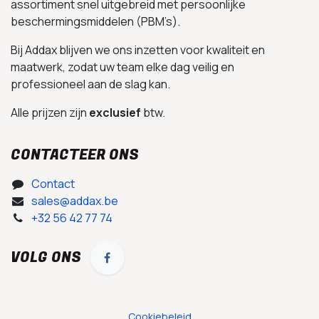
assortiment snel uitgebreid met persoonlijke
beschermingsmiddelen (PBM’s).
Bij Addax blijven we ons inzetten voor kwaliteit en
maatwerk, zodat uw team elke dag veilig en
professioneel aan de slag kan.
Alle prijzen zijn
exclusief
btw.
CONTACTEER ONS
Contact
sales@addax.be
+32 56 42 77 74
VOLG ONS
Cookiebeleid