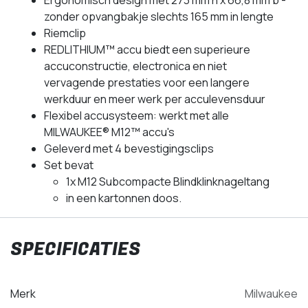
zonder opvangbakje slechts 165 mm in lengte
Riemclip
REDLITHIUM™ accu biedt een superieure
accuconstructie, electronica en niet
vervagende prestaties voor een langere
werkduur en meer werk per acculevensduur
Flexibel accusysteem: werkt met alle
MILWAUKEE® M12™ accu's
Geleverd met 4 bevestigingsclips
Set bevat
1x M12 Subcompacte Blindklinknageltang
in een kartonnen doos.
SPECIFICATIES
Merk
Milwaukee