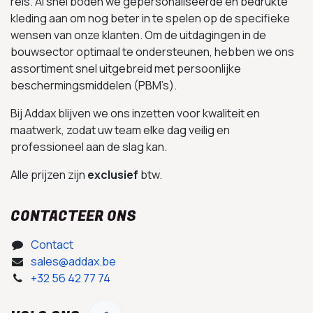
reis. Al snel boden we gepersonaliseerde en bedrukte
kleding aan om nog beter in te spelen op de specifieke
wensen van onze klanten. Om de uitdagingen in de
bouwsector optimaal te ondersteunen, hebben we ons
assortiment snel uitgebreid met persoonlijke
beschermingsmiddelen (PBM’s).
Bij Addax blijven we ons inzetten voor kwaliteit en
maatwerk, zodat uw team elke dag veilig en
professioneel aan de slag kan.
Alle prijzen zijn
exclusief
btw.
CONTACTEER ONS
Contact
sales@addax.be
+32 56 42 77 74