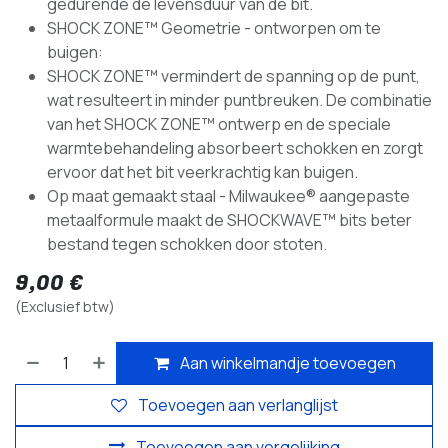
gedurende de levensduur van de bit.
SHOCK ZONE™ Geometrie - ontworpen om te
buigen:
SHOCK ZONE™ vermindert de spanning op de punt,
wat resulteert in minder puntbreuken. De combinatie
van het SHOCK ZONE™ ontwerp en de speciale
warmtebehandeling absorbeert schokken en zorgt
ervoor dat het bit veerkrachtig kan buigen.
Op maat gemaakt staal - Milwaukee® aangepaste
metaalformule maakt de SHOCKWAVE™ bits beter
bestand tegen schokken door stoten.
9,00
€
(Exclusief btw)
Aan winkelmandje toevoegen
Toevoegen aan verlanglijst
Toevoegen aan vergelijking