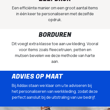
Een efficiënte manier om een groot aantal items
in één keer te personaliseren met dezelfde
opdruk.
BORDUREN
Dit voegt extra klasse toe aan uw kleding. Vooral
voor items zoals fleecetruien, petten en
mutsen bevelen we deze methode van harte
aan.
ADVIES OP MAAT
Bij Addax staan we klaar om u te adviseren bij
het personaliseren van werkkleding, zodat deze
perfect aansluit bij de uitstraling van uw bedrijf.