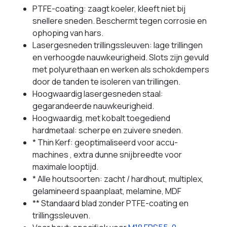
PTFE-coating: zaagt koeler, kleeft niet bij
snellere sneden. Beschermt tegen corrosie en
ophoping van hars.
Lasergesneden trillingssleuven: lage trillingen
en verhoogde nauwkeurigheid. Slots zijn gevuld
met polyurethaan en werken als schokdempers
door de tanden te isoleren van trillingen.
Hoogwaardig lasergesneden staal:
gegarandeerde nauwkeurigheid.
Hoogwaardig, met kobalt toegediend
hardmetaal: scherpe en zuivere sneden.
* Thin Kerf: geoptimaliseerd voor accu-
machines , extra dunne snijbreedte voor
maximale looptijd.
* Alle houtsoorten: zacht / hardhout, multiplex,
gelamineerd spaanplaat, melamine, MDF
** Standaard blad zonder PTFE-coating en
trillingssleuven.