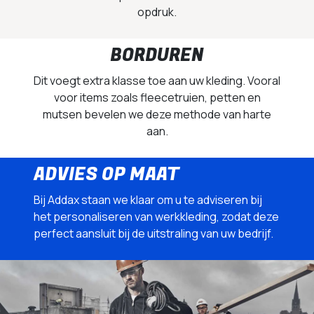
opdruk.
BORDUREN
Dit voegt extra klasse toe aan uw kleding. Vooral
voor items zoals fleecetruien, petten en
mutsen bevelen we deze methode van harte
aan.
ADVIES OP MAAT
Bij Addax staan we klaar om u te adviseren bij
het personaliseren van werkkleding, zodat deze
perfect aansluit bij de uitstraling van uw bedrijf.