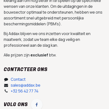
kleding aan om nog beter in te spelen op de specifieke
wensen van onze klanten. Om de uitdagingen in de
bouwsector optimaal te ondersteunen, hebben we ons
assortiment snel uitgebreid met persoonlijke
beschermingsmiddelen (PBM’s).
Bij Addax blijven we ons inzetten voor kwaliteit en
maatwerk, zodat uw team elke dag veilig en
professioneel aan de slag kan.
Alle prijzen zijn
exclusief
btw.
CONTACTEER ONS
Contact
sales@addax.be
+32 56 42 77 74
VOLG ONS