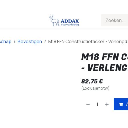
schap
Bevestigen
M18 FFN Constructietacker - Verlengd
M18 FFN 
- VERLEN
82,75
€
(Exclusief btw)