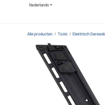
Overslaan naar inhoud
Nederlands
Startpagina
Producten
Alle producten
Tools
Elektrisch Gereed