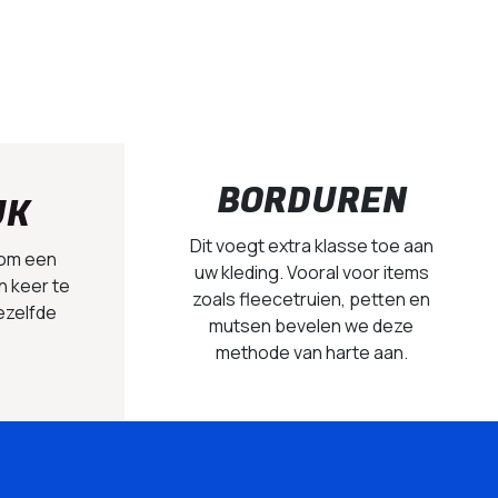
BORDUREN
UK
Dit voegt extra klasse toe aan
 om een
uw kleding. Vooral voor items
n keer te
zoals fleecetruien, petten en
ezelfde
mutsen bevelen we deze
methode van harte aan.