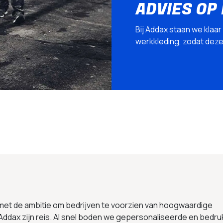
ADVIES OP
Bij Addax staan we klaar
werkkleding, zodat deze p
 met de ambitie om bedrijven te voorzien van hoogwaardige
Addax zijn reis. Al snel boden we gepersonaliseerde en bedru