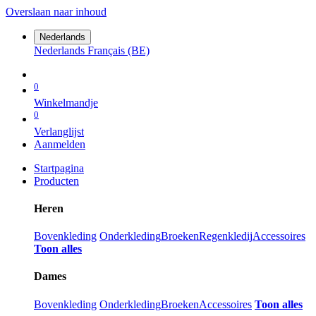
Overslaan naar inhoud
Nederlands
Nederlands
Français (BE)
0
Winkelmandje
0
Verlanglijst
Aanmelden
Startpagina
Producten
Heren
Bovenkleding
Onderkleding
Broeken
Regenkledij
Accessoires
Toon alles
Dames
Bovenkleding
Onderkleding
Broeken
Accessoires
Toon alles