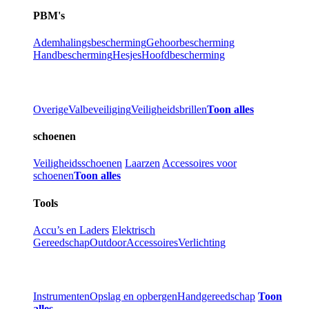
PBM's
Ademhalingsbescherming
Gehoorbescherming
Handbescherming
Hesjes
Hoofdbescherming
Overige
Valbeveiliging
Veiligheidsbrillen
Toon alles
schoenen
Veiligheidsschoenen
Laarzen
Accessoires voor
schoenen
Toon alles
Tools
Accu’s en Laders
Elektrisch
Gereedschap
Outdoor
Accessoires
Verlichting
Instrumenten
Opslag en opbergen
Handgereedschap
Toon
alles