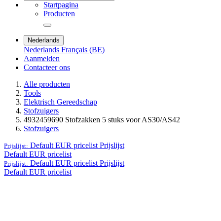
Startpagina
Producten
Nederlands
Nederlands
Français (BE)
Aanmelden
Contacteer ons
Alle producten
Tools
Elektrisch Gereedschap
Stofzuigers
4932459690 Stofzakken 5 stuks voor AS30/AS42
Stofzuigers
Default EUR pricelist
Prijslijst
Prijslijst:
Default EUR pricelist
Default EUR pricelist
Prijslijst
Prijslijst:
Default EUR pricelist