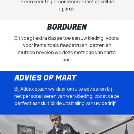
in één keer te personaliseren met dezelfde
opdruk.
BORDUREN
Dit voegt extra klasse toe aan uw kleding. Vooral
voor items zoals fleecetruien, petten en
mutsen bevelen we deze methode van harte
aan.
ADVIES OP MAAT
Bij Addax staan we klaar om u te adviseren bij
het personaliseren van werkkleding, zodat deze
perfect aansluit bij de uitstraling van uw bedrijf.