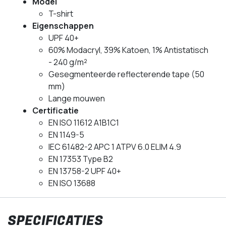
Model
T-shirt
Eigenschappen
UPF 40+
60% Modacryl, 39% Katoen, 1% Antistatisch
- 240 g/m²
Gesegmenteerde reflecterende tape (50
mm)
Lange mouwen
Certificatie
EN ISO 11612 A1B1C1
EN 1149-5
IEC 61482-2 APC 1 ATPV 6.0 ELIM 4.9
EN 17353 Type B2
EN 13758-2 UPF 40+
EN ISO 13688
SPECIFICATIES