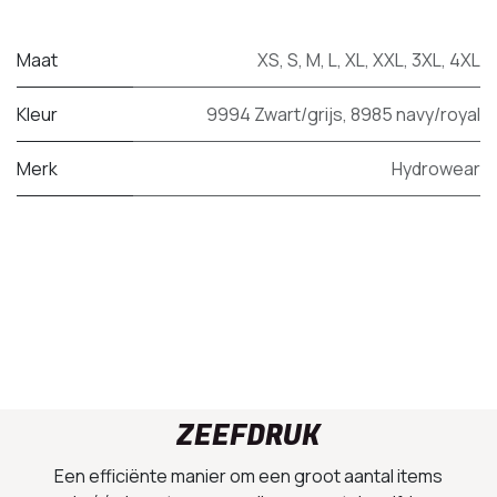
Maat
XS
,
S
,
M
,
L
,
XL
,
XXL
,
3XL
,
4XL
Kleur
9994 Zwart/grijs
,
8985 navy/royal
Merk
Hydrowear
ZEEFDRUK
Een efficiënte manier om een groot aantal items