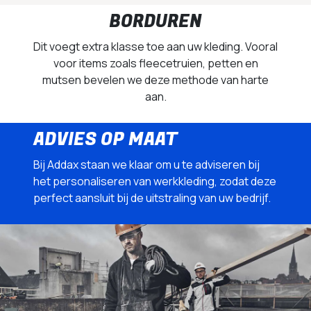
BORDUREN
Dit voegt extra klasse toe aan uw kleding. Vooral
voor items zoals fleecetruien, petten en
mutsen bevelen we deze methode van harte
aan.
ADVIES OP MAAT
Bij Addax staan we klaar om u te adviseren bij
het personaliseren van werkkleding, zodat deze
perfect aansluit bij de uitstraling van uw bedrijf.