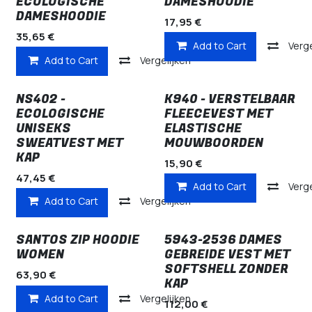
ECOLOGISCHE
DAMESHOODIE
DAMESHOODIE
17,95
€
35,65
€
Add to Cart
Verge
Add to Cart
Vergelijken
NS402 -
K940 - VERSTELBAAR
ECOLOGISCHE
FLEECEVEST MET
UNISEKS
ELASTISCHE
SWEATVEST MET
MOUWBOORDEN
KAP
15,90
€
47,45
€
Add to Cart
Verge
Add to Cart
Vergelijken
SANTOS ZIP HOODIE
5943-2536 DAMES
WOMEN
GEBREIDE VEST MET
SOFTSHELL ZONDER
63,90
€
KAP
Add to Cart
Vergelijken
112,00
€