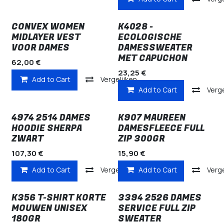
CONVEX WOMEN
K4028 -
MIDLAYER VEST
ECOLOGISCHE
VOOR DAMES
DAMESSWEATER
MET CAPUCHON
62,00
€
23,25
€
Add to Cart
Vergelijken
Add to Cart
Verge
4974 2514 DAMES
K907 MAUREEN
HOODIE SHERPA
DAMESFLEECE FULL
ZWART
ZIP 300GR
107,30
€
15,90
€
Add to Cart
Vergelijken
Add to Cart
Verge
K356 T-SHIRT KORTE
3394 2526 DAMES
MOUWEN UNISEX
SERVICE FULL ZIP
180GR
SWEATER