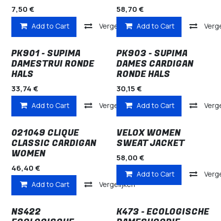
7,50
€
58,70
€
Add to Cart
Vergelijken
Add to Cart
Verge
PK901 - SUPIMA
PK903 - SUPIMA
DAMESTRUI RONDE
DAMES CARDIGAN
HALS
RONDE HALS
33,74
€
30,15
€
Add to Cart
Vergelijken
Add to Cart
Verge
021049 CLIQUE
VELOX WOMEN
CLASSIC CARDIGAN
SWEAT JACKET
WOMEN
58,00
€
46,40
€
Add to Cart
Verge
Add to Cart
Vergelijken
NS422
K473 - ECOLOGISCHE