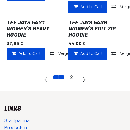
Add to Cart
Verge
TEE JAYS 5431
TEE JAYS 5436
WOMEN'S HEAVY
WOMEN'S FULL ZIP
HOODIE
HOODIE
37,96
€
44,00
€
Add to Cart
Vergelijken
Add to Cart
Verge
1
2
LINKS
Startpagina
Producten