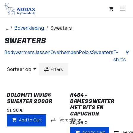
Overslaan naar inhoud
...
Bovenkleding
Sweaters
SWEATERS
Bodywarmers
Jassen
Overhemden
Polo's
Sweaters
T-
We
shirts
Sorteer op
Filters
DOLOMITI VIVID®
K464 -
SWEATER 290GR
DAMESSWEATER
MET RITS EN
51,90
€
CAPUCHON
Add to Cart
Vergelijken
30,49
€
Add to Cart
Verge