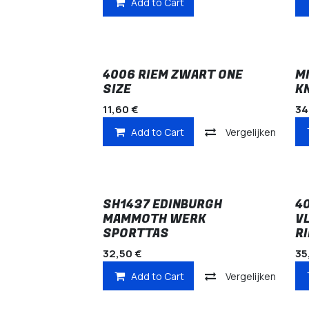
Add to Cart
4006 RIEM ZWART ONE
M
SIZE
K
11,60
€
34
Add to Cart
Vergelijken
SH1437 EDINBURGH
4
MAMMOTH WERK
V
SPORTTAS
R
32,50
€
35
Add to Cart
Vergelijken