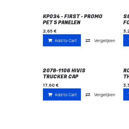
KP034 - FIRST - PROMO
S
PET 5 PANELEN
F
2,65
€
3,
Add to Cart
Vergelijken
2078-1106 HIVIS
R
TRUCKER CAP
T
17,60
€
3,
Add to Cart
Vergelijken