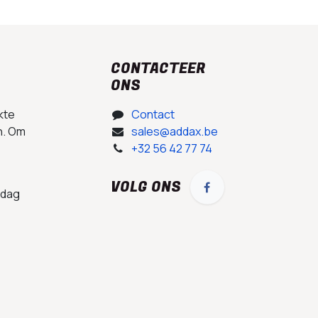
CONTACTEER
ONS
kte
Contact
n. Om
sales@addax.be
+32 56 42 77 74
VOLG ONS
 dag