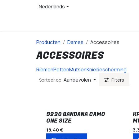
Overslaan naar inhoud
Nederlands
Startpagina
Producten
Producten
Dames
Accessoires
ACCESSOIRES
Riemen
Petten
Mutsen
Kniebescherming
Aanbevolen
Sorteer op:
Filters
9230 BANDANA CAMO
K
ONE SIZE
M
18,40
€
3,