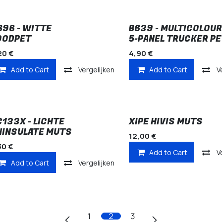
896 - WITTE
B639 - MULTICOLOUR
OODPET
5-PANEL TRUCKER PE
20
€
4,90
€
Add to Cart
Vergelijken
Add to Cart
V
C133X - LICHTE
XIPE HIVIS MUTS
HINSULATE MUTS
12,00
€
30
€
Add to Cart
V
Add to Cart
Vergelijken
1
2
3