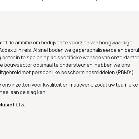
 met de ambitie om bedrijven te voorzien van hoogwaardige
Addax zijn reis. Al snel boden we gepersonaliseerde en bedru
g beter in te spelen op de specifieke wensen van onze klante
 de bouwsector optimaal te ondersteunen, hebben we ons
uitgebreid met persoonlijke beschermingsmiddelen (PBM’s).
we ons inzetten voor kwaliteit en maatwerk, zodat uw team elke
neel aan de slag kan.
lusief
btw.