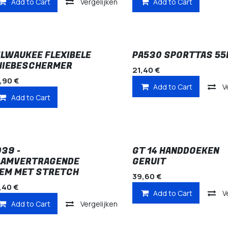
Add to Cart
Vergelijken
Add to Cart
ILWAUKEE FLEXIBELE
PA530 SPORTTAS 55
NIEBESCHERMER
21,40
€
,90
€
Add to Cart
V
Add to Cart
039 -
GT 14 HANDDOEKEN
LAMVERTRAGENDE
GERUIT
IEM MET STRETCH
39,60
€
,40
€
Add to Cart
V
Add to Cart
Vergelijken