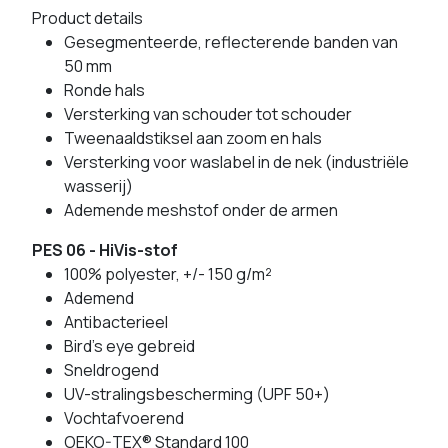
Product details
Gesegmenteerde, reflecterende banden van
50 mm
Ronde hals
Versterking van schouder tot schouder
Tweenaaldstiksel aan zoom en hals
Versterking voor waslabel in de nek (industriële
wasserij)
Ademende meshstof onder de armen
PES 06 - HiVis-stof
100% polyester, +/- 150 g/m²
Ademend
Antibacterieel
Bird's eye gebreid
Sneldrogend
UV-stralingsbescherming (UPF 50+)
Vochtafvoerend
OEKO-TEX® Standard 100