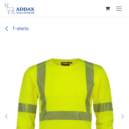
Overslaan naar inhoud
T-shirts