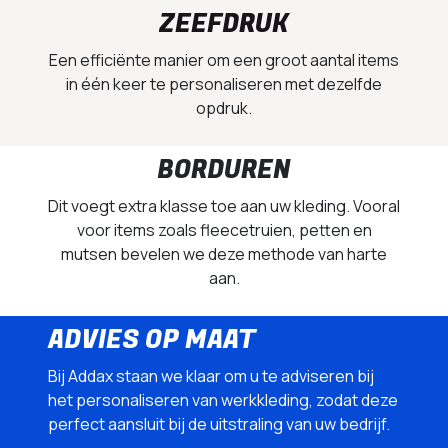
ZEEFDRUK
Een efficiënte manier om een groot aantal items
in één keer te personaliseren met dezelfde
opdruk.
BORDUREN
Dit voegt extra klasse toe aan uw kleding. Vooral
voor items zoals fleecetruien, petten en
mutsen bevelen we deze methode van harte
aan.
ADVIES OP MAAT
Bij Addax staan we klaar om u te adviseren bij
het personaliseren van werkkleding, zodat deze
perfect aansluit bij de uitstraling van uw bedrijf.