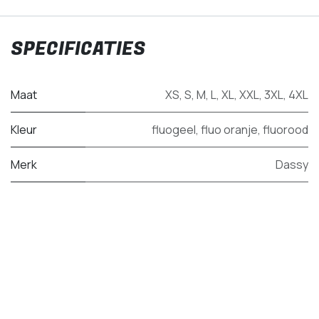
SPECIFICATIES
Maat
XS
,
S
,
M
,
L
,
XL
,
XXL
,
3XL
,
4XL
Kleur
fluogeel
,
fluo oranje
,
fluorood
Merk
Dassy