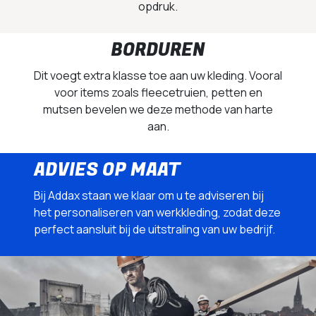
opdruk.
BORDUREN
Dit voegt extra klasse toe aan uw kleding. Vooral
voor items zoals fleecetruien, petten en
mutsen bevelen we deze methode van harte
aan.
ADVIES OP MAAT
Bij Addax staan we klaar om u te adviseren bij
het personaliseren van werkkleding, zodat deze
perfect aansluit bij de uitstraling van uw bedrijf.