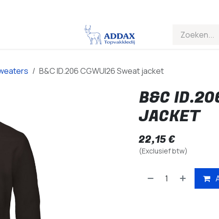
weaters
B&C ID.206 CGWUI26 Sweat jacket
B&C ID.2
JACKET
22,15
€
(Exclusief btw)