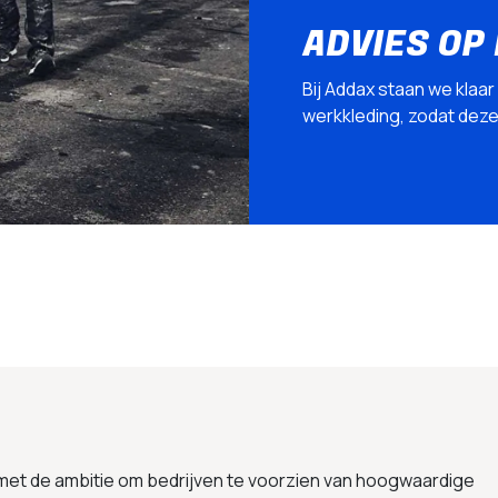
ADVIES OP
Bij Addax staan we klaar
werkkleding, zodat deze p
 met de ambitie om bedrijven te voorzien van hoogwaardige