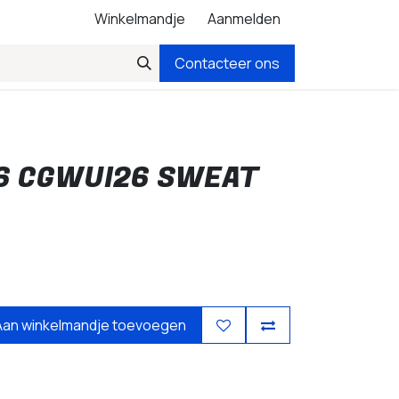
Winkelmandje
Aanmelden
Contacteer ons
06 CGWUI26 SWEAT
Aan winkelmandje toevoegen