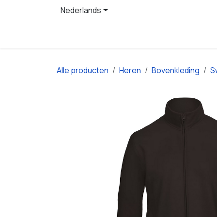
Overslaan naar inhoud
Nederlands
Startpagina
Producten
Alle producten
Heren
Bovenkleding
S