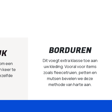
BORDUREN
UK
Dit voegt extra klasse toe aan
 om een
uw kleding. Vooral voor items
n keer te
zoals fleecetruien, petten en
ezelfde
mutsen bevelen we deze
methode van harte aan.