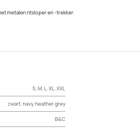
met metalen ritsloper en -trekker.
S
,
M
,
L
,
XL
,
XXL
zwart
,
navy
,
heather grey
B&C