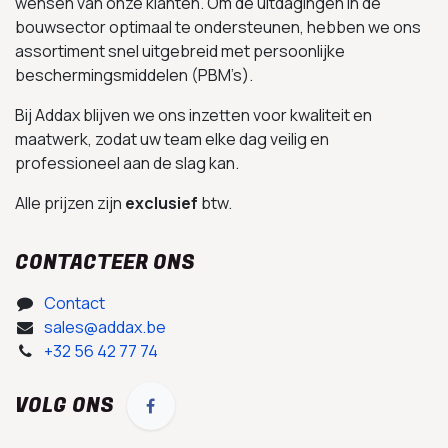
wensen van onze klanten. Om de uitdagingen in de
bouwsector optimaal te ondersteunen, hebben we ons
assortiment snel uitgebreid met persoonlijke
beschermingsmiddelen (PBM’s).
Bij Addax blijven we ons inzetten voor kwaliteit en
maatwerk, zodat uw team elke dag veilig en
professioneel aan de slag kan.
Alle prijzen zijn
exclusief
btw.
CONTACTEER ONS
Contact
sales@addax.be
+32 56 42 77 74
VOLG ONS