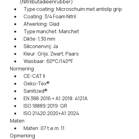
(Nitrilbutadieenrubber)
Type coating: Microschuim met antislip grip
Coating: 3/4 Foam Nitril
Afwerking: Glad
Type manchet: Manchet
Dikte: 1,30 mm
Siliconenvrij: Ja
Kleur: Grijs, Zwart, Paars
Wasbaar: 60°C/140°F
Normering
CE-CAT II
Oeko-Tex®
Sanitized®
EN 388:2016 + A1:2018: 4121A
ISO 18889:2019: GR
ISO 21420:2020+A1:2024
Maten
Maten: 07 t.e.m. 11
Opmerking