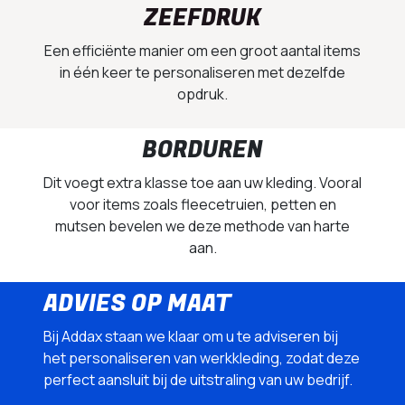
ZEEFDRUK
Een efficiënte manier om een groot aantal items
in één keer te personaliseren met dezelfde
opdruk.
BORDUREN
Dit voegt extra klasse toe aan uw kleding. Vooral
voor items zoals fleecetruien, petten en
mutsen bevelen we deze methode van harte
aan.
ADVIES OP MAAT
Bij Addax staan we klaar om u te adviseren bij
het personaliseren van werkkleding, zodat deze
perfect aansluit bij de uitstraling van uw bedrijf.