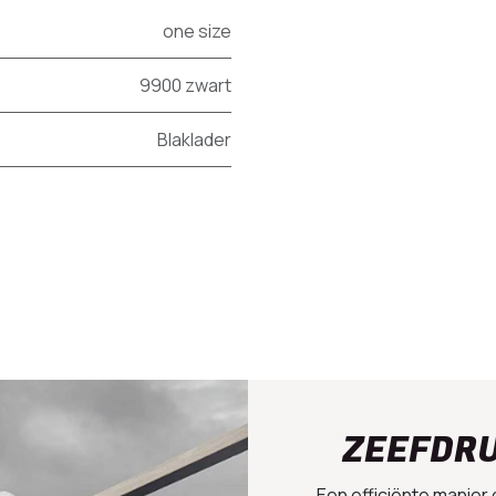
one size
9900 zwart
Blaklader
ZEEFDR
Een efficiënte manier