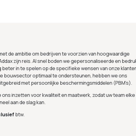
 met de ambitie om bedrijven te voorzien van hoogwaardige
Addax zijn reis. Al snel boden we gepersonaliseerde en bedru
g beter in te spelen op de specifieke wensen van onze klante
 de bouwsector optimaal te ondersteunen, hebben we ons
uitgebreid met persoonlijke beschermingsmiddelen (PBM’s).
we ons inzetten voor kwaliteit en maatwerk, zodat uw team elke
neel aan de slag kan.
lusief
btw.