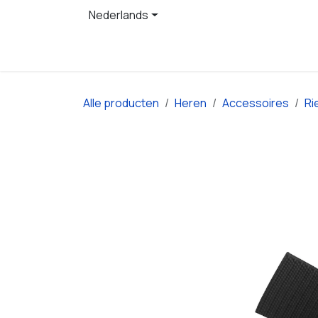
Overslaan naar inhoud
Nederlands
Startpagina
Producten
Alle producten
Heren
Accessoires
Ri