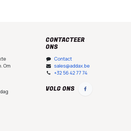
CONTACTEER
ONS
kte
Contact
n. Om
sales@addax.be
+32 56 42 77 74
VOLG ONS
 dag