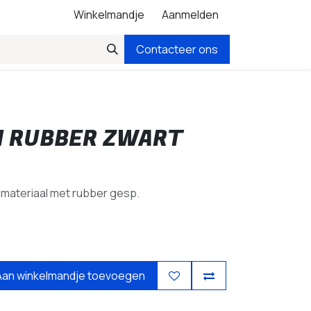
Winkelmandje
Aanmelden
Contacteer ons
M RUBBER ZWART
hmateriaal met rubber gesp.
Aan winkelmandje toevoegen