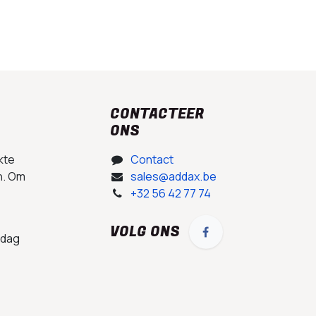
CONTACTEER
ONS
kte
Contact
n. Om
sales@addax.be
+32 56 42 77 74
VOLG ONS
 dag