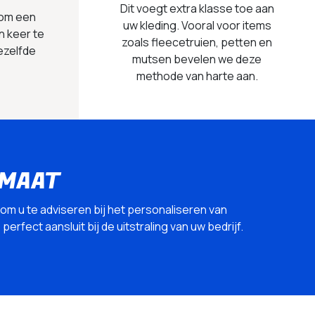
Dit voegt extra klasse toe aan
 om een
uw kleding. Vooral voor items
n keer te
zoals fleecetruien, petten en
ezelfde
mutsen bevelen we deze
methode van harte aan.
 MAAT
 om u te adviseren bij het personaliseren van
erfect aansluit bij de uitstraling van uw bedrijf.