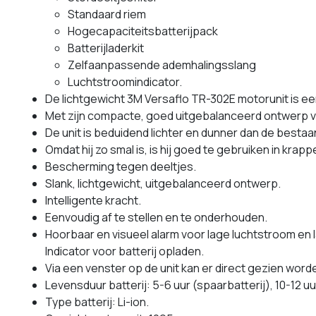
Standaard riem
Hogecapaciteitsbatterijpack
Batterijladerkit
Zelfaanpassende ademhalingsslang
Luchtstroomindicator.
De lichtgewicht 3M Versaflo TR-302E motorunit is e
Met zijn compacte, goed uitgebalanceerd ontwerp v
De unit is beduidend lichter en dunner dan de besta
Omdat hij zo smal is, is hij goed te gebruiken in krapp
Bescherming tegen deeltjes.
Slank, lichtgewicht, uitgebalanceerd ontwerp.
Intelligente kracht.
Eenvoudig af te stellen en te onderhouden.
Hoorbaar en visueel alarm voor lage luchtstroom en 
Indicator voor batterij opladen.
Via een venster op de unit kan er direct gezien worden
Levensduur batterij: 5-6 uur (spaarbatterij), 10-12 u
Type batterij: Li-ion.