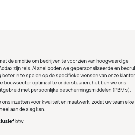
 met de ambitie om bedrijven te voorzien van hoogwaardige
Addax zijn reis. Al snel boden we gepersonaliseerde en bedru
g beter in te spelen op de specifieke wensen van onze klante
 de bouwsector optimaal te ondersteunen, hebben we ons
uitgebreid met persoonlijke beschermingsmiddelen (PBM’s).
we ons inzetten voor kwaliteit en maatwerk, zodat uw team elke
neel aan de slag kan.
lusief
btw.