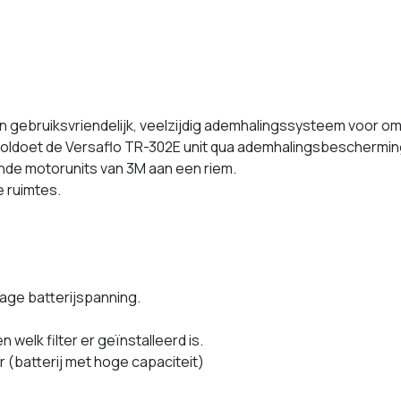
en gebruiksvriendelijk, veelzijdig ademhalingssysteem voor o
oldoet de Versaflo TR-302E unit qua ademhalingsbescherming
ande motorunits van 3M aan een riem.
e ruimtes.
lage batterijspanning.
 welk filter er geïnstalleerd is.
ur (batterij met hoge capaciteit)