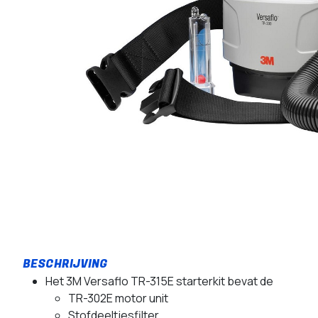
Het 3M Versaflo TR-315E starterkit bevat de
TR-302E motor unit
Stofdeeltjesfilter