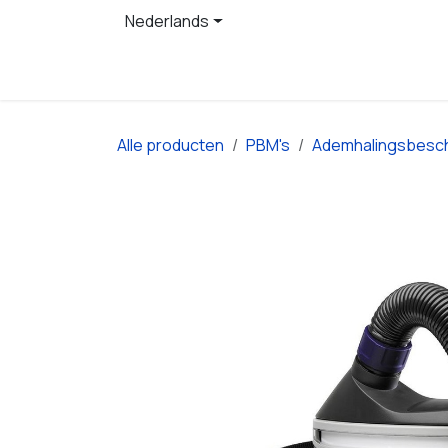
Overslaan naar inhoud
Nederlands
Startpagina
Producten
Alle producten
PBM's
Ademhalingsbesc