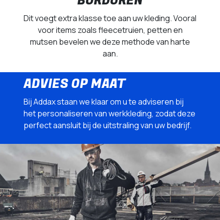
BORDUREN
Dit voegt extra klasse toe aan uw kleding. Vooral
voor items zoals fleecetruien, petten en
mutsen bevelen we deze methode van harte
aan.
ADVIES OP MAAT
Bij Addax staan we klaar om u te adviseren bij
het personaliseren van werkkleding, zodat deze
perfect aansluit bij de uitstraling van uw bedrijf.