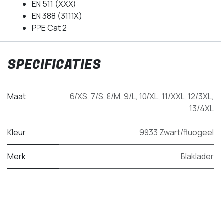
EN 511 (XXX)
EN 388 (3111X)
PPE Cat 2
SPECIFICATIES
Maat
6/XS
,
7/S
,
8/M
,
9/L
,
10/XL
,
11/XXL
,
12/3XL
,
13/4XL
Kleur
9933 Zwart/fluogeel
Merk
Blaklader