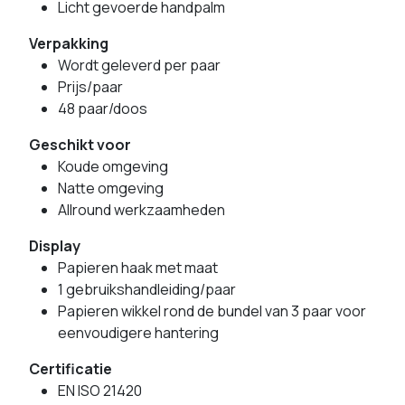
Licht gevoerde handpalm
Verpakking
Wordt geleverd per paar
Prijs/paar
48 paar/doos
Geschikt voor
Koude omgeving
Natte omgeving
Allround werkzaamheden
Display
Papieren haak met maat
1 gebruikshandleiding/paar
Papieren wikkel rond de bundel van 3 paar voor
eenvoudigere hantering
Certificatie
EN ISO 21420