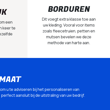
BORDUREN
UK
Dit voegt extra klasse toe aan
 om een
uw kleding. Vooral voor items
n keer te
zoals fleecetruien, petten en
ezelfde
mutsen bevelen we deze
methode van harte aan.
 MAAT
 om u te adviseren bij het personaliseren van
erfect aansluit bij de uitstraling van uw bedrijf.