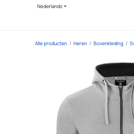
Overslaan naar inhoud
Nederlands
Startpagina
Producten
Alle producten
Heren
Bovenkleding
S