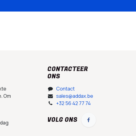
CONTACTEER
ONS
kte
Contact
n. Om
sales@addax.be
+32 56 42 77 74
VOLG ONS
 dag