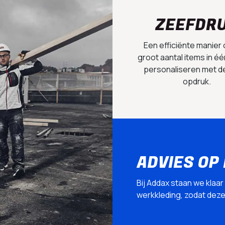
ZEEFDR
Een efficiënte manier
groot aantal items in éé
personaliseren met d
opdruk.
ADVIES OP
Bij Addax staan we klaar
werkkleding, zodat deze p