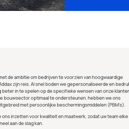
 met de ambitie om bedrijven te voorzien van hoogwaardige
Addax zijn reis. Al snel boden we gepersonaliseerde en bedru
g beter in te spelen op de specifieke wensen van onze klante
 de bouwsector optimaal te ondersteunen, hebben we ons
uitgebreid met persoonlijke beschermingsmiddelen (PBM’s).
we ons inzetten voor kwaliteit en maatwerk, zodat uw team elke
neel aan de slag kan.